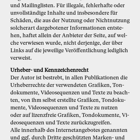
und Mai­ling­lis­ten. Für il­le­ga­le, feh­ler­haf­te oder
un­voll­stän­di­ge In­hal­te und ins­be­son­de­re für
Schä­den, die aus der Nut­zung oder Nicht­nut­zung
sol­cher­art dar­ge­bo­te­ner In­for­ma­tio­nen ent­ste­
hen, haf­tet al­lein der An­bie­ter der Sei­te, auf wel­
che ver­wie­sen wur­de, nicht der­je­ni­ge, der über
Links auf die je­wei­li­ge Ver­öf­fent­li­chung le­dig­lich
ver­weist.
Ur­he­ber- und Kenn­zei­chen­recht
Der Au­tor ist be­strebt, in al­len Pu­bli­ka­tio­nen die
Ur­he­ber­rech­te der ver­wen­de­ten Gra­fi­ken, Ton­
do­ku­men­te, Vi­deo­se­quen­zen und Tex­te zu be­ach­
ten, von ihm selbst er­stell­te Gra­fi­ken, Ton­do­ku­
men­te, Vi­deo­se­quen­zen und Tex­te zu nut­zen
oder auf li­zenz­freie Gra­fi­ken, Ton­do­ku­men­te, Vi­
deo­se­quen­zen und Tex­te zu­rück­zu­grei­fen.
Al­le in­ner­halb des In­ter­net­an­ge­bo­tes ge­nann­ten
und ggf. durch Drit­te ge­schütz­ten Mar­ken- und