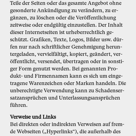
Tei­le der Sei­ten oder das ge­sam­te An­ge­bot oh­ne
ge­son­der­te An­kün­di­gung zu ver­än­dern, zu er­
gän­zen, zu lö­schen oder die Ver­öf­fent­li­chung
zeit­wei­se oder end­gül­tig ein­zu­stel­len. Der In­halt
die­ser In­ter­net­sei­ten ist ur­he­ber­recht­lich ge­
schützt. Gra­fi­ken, Tex­te, Lo­gos, Bil­der usw. dür­
fen nur nach schrift­li­cher Ge­neh­mi­gung her­un­
ter­ge­la­den, ver­viel­fäl­tigt, ko­piert, ge­än­dert, ver­
öf­fent­licht, ver­sen­det, über­tra­gen oder in sons­ti­
ger Form ge­nutzt wer­den. Bei ge­nann­ten Pro­
dukt- und Fir­men­na­men kann es sich um ein­ge­
tra­ge­ne Wa­ren­zei­chen oder Mar­ken han­deln. Die
un­be­rech­tig­te Ver­wen­dung kann zu Scha­dens­er­
satz­an­sprü­chen und Un­ter­las­sungs­an­sprü­chen
füh­ren.
Ver­wei­se und Links
Bei di­rek­ten oder in­di­rek­ten Ver­wei­sen auf frem­
de Web­sei­ten („Hy­per­links“), die au­ßer­halb des