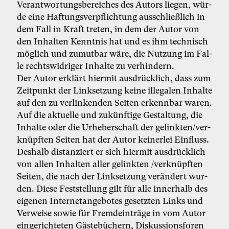
Ver­ant­wor­tungs­be­rei­ches des Au­tors lie­gen, wür­
de ei­ne Haf­tungs­ver­pflich­tung aus­schlie­ß­lich in
dem Fall in Kraft tre­ten, in dem der Au­tor von
den In­hal­ten Kennt­nis hat und es ihm tech­nisch
mög­lich und zu­mut­bar wä­re, die Nut­zung im Fal­
le rechts­wid­ri­ger In­hal­te zu ver­hin­dern.
Der Au­tor er­klärt hier­mit aus­drück­lich, dass zum
Zeit­punkt der Link­set­zung kei­ne il­le­ga­len In­hal­te
auf den zu ver­lin­ken­den Sei­ten er­kenn­bar wa­ren.
Auf die ak­tu­el­le und zu­künf­ti­ge Ge­stal­tung, die
In­hal­te oder die Ur­he­ber­schaft der ge­link­ten/ver­
knüpf­ten Sei­ten hat der Au­tor kei­ner­lei Ein­fluss.
Des­halb dis­tan­ziert er sich hier­mit aus­drück­lich
von al­len In­hal­ten al­ler ge­link­ten /ver­knüpf­ten
Sei­ten, die nach der Link­set­zung ver­än­dert wur­
den. Die­se Fest­stel­lung gilt für al­le in­ner­halb des
ei­ge­nen In­ter­net­an­ge­bo­tes ge­setz­ten Links und
Ver­wei­se so­wie für Fremd­ein­trä­ge in vom Au­tor
ein­ge­rich­te­ten Gäs­te­bü­chern, Dis­kus­si­ons­fo­ren