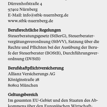
Dür­ren­hof­stra­ße 4
97402 Nürn­berg
E-Mail: in­fo@st­bk-nu­ern­berg.de
www.stbk-nu­ern­berg.de
Be­rufs­recht­li­che Re­ge­lun­gen
Steu­er­be­ra­tungs­ge­setz (StBerG), Steu­er­be­ra­ter­
ver­gü­tungs­ver­ord­nung (StbVV), Sat­zung über die
Rech­te und Pflich­ten bei der Aus­übung der Be­ru­
fe der Steu­er­be­ra­ter (BOStB), Durch­füh­rungs­ver­
ord­nung (DVStB)
Be­rufs­haft­pflicht­ver­si­che­rung
Allianz Versicherungs AG
Königinstraße 28
80802 München
Gel­tungs­be­reich
Im ge­sam­ten EU-Ge­biet und den Staa­ten des Ab­
kom­mens über den Eu­ro­päi­schen Wirt­schaft­