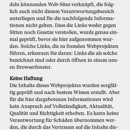
deln kön­nen­den Web-Sites ver­knüpft, die folg­
lich auch nicht die­sem Ver­ant­wor­tungs­be­reich
un­ter­lie­gen und für die nach­fol­gen­de In­for­ma­
tio­nen nicht gel­ten. Dass die Links we­der ge­gen
Sit­ten noch Ge­set­ze ver­sto­ßen, wur­de ge­nau ein­
mal ge­prüft, be­vor sie hier auf­ge­nom­men wur­
den. Sol­che Links, die zu frem­den Web­pro­jek­ten
füh­ren, er­ken­nen Sie dar­an: Links die als sol­che
be­zeich­net sind oder durch öff­nen in ei­nem neu­
en Brow­ser­fens­ter.
Kei­ne Haf­tung
Die In­hal­te die­ses Web­pro­jek­tes wur­den sorg­fäl­
tig ge­prüft und nach bes­tem Wis­sen er­stellt. Aber
für die hier dar­ge­bo­te­nen In­for­ma­tio­nen wird
kein An­spruch auf Voll­stän­dig­keit, Ak­tua­li­tät,
Qua­li­tät und Rich­tig­keit er­ho­ben. Es kann kei­ne
Ver­ant­wor­tung für Schä­den über­nom­men wer­
den, die durch das Ver­trau­en auf die In­hal­te die­