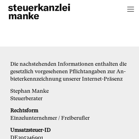
Die nach­ste­hen­den In­for­ma­tio­nen ent­hal­ten die
ge­setz­lich vor­ge­se­he­nen Pflicht­an­ga­ben zur An­
bie­ter­kenn­zeich­nung un­se­rer In­ter­net-Prä­senz
Ste­phan Man­ke
Steu­er­be­ra­ter
Rechts­form
Ein­zel­un­ter­neh­mer / Frei­be­ruf­ler
Umsatzsteuer-ID
DE305346901