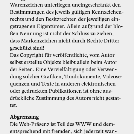
Wa­ren­zei­chen un­ter­lie­gen un­ein­ge­schränkt den
Be­stim­mun­gen des je­weils gül­ti­gen Kenn­zei­chen­
rechts und den Be­sitz­rech­ten der je­wei­li­gen ein­
ge­tra­ge­nen Ei­gen­tü­mer. Al­lein auf­grund der blo­
ßen Nen­nung ist nicht der Schluss zu zie­hen,
dass Mar­ken­zei­chen nicht durch Rech­te Drit­ter
ge­schützt sind!
Das Co­py­right für ver­öf­fent­lich­te, vom Au­tor
selbst er­stell­te Ob­jek­te bleibt al­lein beim Au­tor
der Sei­ten. Ei­ne Ver­viel­fäl­ti­gung oder Ver­wen­
dung sol­cher Gra­fi­ken, Ton­do­ku­men­te, Vi­deo­se­
quen­zen und Tex­te in an­de­ren elek­tro­ni­schen
oder ge­druck­ten Pu­bli­ka­tio­nen ist oh­ne aus­
drück­li­che Zu­stim­mung des Au­tors nicht ge­stat­
tet.
Ab­gren­zung
Die Web-Prä­senz ist Teil des WWW und dem­
entspre­chend mit frem­den, sich je­der­zeit wan­