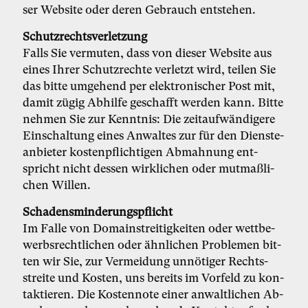
ser Web­site oder de­ren Ge­brauch ent­ste­hen.
Schutz­rechts­ver­let­zung
Falls Sie ver­mu­ten, dass von die­ser Web­site aus
ei­nes Ih­rer Schutz­rech­te ver­letzt wird, tei­len Sie
das bit­te um­ge­hend per elek­tro­ni­scher Post mit,
da­mit zü­gig Ab­hil­fe ge­schafft wer­den kann. Bit­te
neh­men Sie zur Kennt­nis: Die zeit­auf­wän­di­ge­re
Ein­schal­tung ei­nes An­wal­tes zur für den Diens­te­
an­bie­ter kos­ten­pflich­ti­gen Ab­mah­nung ent­
spricht nicht des­sen wirk­li­chen oder mut­ma­ß­li­
chen Wil­len.
Scha­dens­min­de­rungs­pflicht
Im Fal­le von Do­main­strei­tig­kei­ten oder wett­be­
werbs­recht­li­chen oder ähn­li­chen Pro­ble­men bit­
ten wir Sie, zur Ver­mei­dung un­nö­ti­ger Rechts­
strei­te und Kos­ten, uns be­reits im Vor­feld zu kon­
tak­tie­ren. Die Kos­ten­no­te ei­ner an­walt­li­chen Ab­