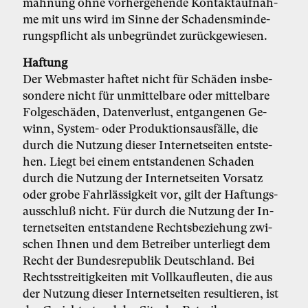
mah­nung oh­ne vor­her­ge­hen­de Kon­takt­auf­nah­
me mit uns wird im Sin­ne der Scha­dens­min­de­
rungs­pflicht als un­be­grün­det zu­rück­ge­wie­sen.
Haf­tung
Der Web­mas­ter haf­tet nicht für Schä­den ins­be­
son­de­re nicht für un­mit­tel­ba­re oder mit­tel­ba­re
Fol­ge­schä­den, Da­ten­ver­lust, ent­gan­ge­nen Ge­
winn, Sys­tem- oder Pro­duk­ti­ons­aus­fäl­le, die
durch die Nut­zung die­ser In­ter­net­sei­ten ent­ste­
hen. Liegt bei ei­nem ent­stan­de­nen Scha­den
durch die Nut­zung der In­ter­net­sei­ten Vor­satz
oder gro­be Fahr­läs­sig­keit vor, gilt der Haf­tungs­
aus­schluß nicht. Für durch die Nut­zung der In­
ter­net­sei­ten ent­stan­de­ne Rechts­be­zie­hung zwi­
schen Ih­nen und dem Be­trei­ber un­ter­liegt dem
Recht der Bun­des­re­pu­blik Deutsch­land. Bei
Rechts­strei­tig­kei­ten mit Voll­kauf­leu­ten, die aus
der Nut­zung die­ser In­ter­net­sei­ten re­sul­tie­ren, ist