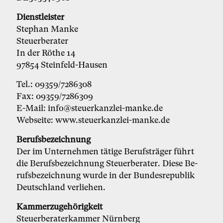
Dienst­leis­ter
Ste­phan Man­ke
Steu­er­be­ra­ter
In der Rö­the 14
97854 Stein­feld-Hau­sen
Tel.: 09359/7286308
Fax: 09359/7286309
E-Mail: in­fo@­steu­er­kanz­lei-man­ke.de
Web­sei­te: www.steu­er­kanz­lei-man­ke.de
Be­rufs­be­zeich­nung
Der im Un­ter­neh­men tä­ti­ge Be­rufs­trä­ger führt
die Be­rufs­be­zeich­nung Steu­er­be­ra­ter. Die­se Be­
rufs­be­zeich­nung wur­de in der Bun­des­re­pu­blik
Deutsch­land ver­lie­hen.
Kam­mer­zu­ge­hö­rig­keit
Steu­er­be­ra­ter­kam­mer Nürn­berg