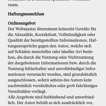
raum.
Haftungsausschluss
On­line­an­ge­bot
Der Web­mas­ter über­nimmt kei­ner­lei Ge­währ für
die Ak­tua­li­tät, Kor­rekt­heit, Voll­stän­dig­keit oder
Qua­li­tät der be­reit­ge­stell­ten In­for­ma­tio­nen. Haf­
tungs­an­sprü­che ge­gen den Au­tor, wel­che sich
auf Schä­den ma­te­ri­el­ler oder ide­el­ler Art be­zie­
hen, die durch die Nut­zung oder Nicht­nut­zung
der dar­ge­bo­te­nen In­for­ma­tio­nen bzw. durch die
Nut­zung feh­ler­haf­ter und un­voll­stän­di­ger In­for­
ma­tio­nen ver­ur­sacht wur­den, sind grund­sätz­lich
aus­ge­schlos­sen, so­fern sei­tens des Au­tors kein
nach­weis­lich vor­sätz­li­ches oder grob fahr­läs­si­ges
Ver­schul­den vor­liegt.
Al­le An­ge­bo­te sind freiblei­bend und un­ver­bind­
lich. Der Au­tor be­hält es sich aus­drück­lich vor,